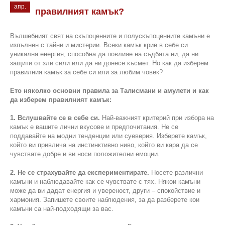
апр.
правилният камък?
Вълшебният свят на скъпоценните и полускъпоценните камъни е
изпълнен с тайни и мистерии. Всеки камък крие в себе си
уникална енергия, способна да повлияе на съдбата ни, да ни
защити от зли сили или да ни донесе късмет. Но как да изберем
правилния камък за себе си или за любим човек?
Ето няколко основни правила за Талисмани и амулети и как
да изберем правилният камък:
1. Вслушвайте се в себе си.
Най-важният критерий при избора на
камък е вашите лични вкусове и предпочитания. Не се
поддавайте на модни тенденции или суеверия. Изберете камък,
който ви привлича на инстинктивно ниво, който ви кара да се
чувствате добре и ви носи положителни емоции.
2. Не се страхувайте да експериментирате.
Носете различни
камъни и наблюдавайте как се чувствате с тях. Някои камъни
може да ви дадат енергия и увереност, други – спокойствие и
хармония. Запишете своите наблюдения, за да разберете кои
камъни са най-подходящи за вас.