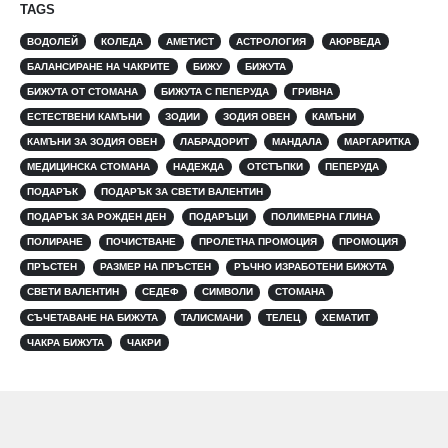
TAGS
ВОДОЛЕЙ
КОЛЕДА
АМЕТИСТ
АСТРОЛОГИЯ
АЮРВЕДА
БАЛАНСИРАНЕ НА ЧАКРИТЕ
БИЖУ
БИЖУТА
БИЖУТА ОТ СТОМАНА
БИЖУТА С ПЕПЕРУДА
ГРИВНА
ЕСТЕСТВЕНИ КАМЪНИ
ЗОДИИ
ЗОДИЯ ОВЕН
КАМЪНИ
КАМЪНИ ЗА ЗОДИЯ ОВЕН
ЛАБРАДОРИТ
МАНДАЛА
МАРГАРИТКА
МЕДИЦИНСКА СТОМАНА
НАДЕЖДА
ОТСТЪПКИ
ПЕПЕРУДА
ПОДАРЪК
ПОДАРЪК ЗА СВЕТИ ВАЛЕНТИН
ПОДАРЪК ЗА РОЖДЕН ДЕН
ПОДАРЪЦИ
ПОЛИМЕРНА ГЛИНА
ПОЛИРАНЕ
ПОЧИСТВАНЕ
ПРОЛЕТНА ПРОМОЦИЯ
ПРОМОЦИЯ
ПРЪСТЕН
РАЗМЕР НА ПРЪСТЕН
РЪЧНО ИЗРАБОТЕНИ БИЖУТА
СВЕТИ ВАЛЕНТИН
СЕДЕФ
СИМВОЛИ
СТОМАНА
СЪЧЕТАВАНЕ НА БИЖУТА
ТАЛИСМАНИ
ТЕЛЕЦ
ХЕМАТИТ
ЧАКРА БИЖУТА
ЧАКРИ