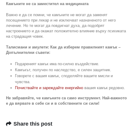
Камъните не са заместител на медицината
Важно е да се помни, че камъните не могат да заменят
посещението при лекар и не изключват назначеното от него
лечение. Но те могат да повдигнат духа, да подобрят
настроението и да окажат положително влияние върху психиката
на страдащия човек.
Талисмани и амулети: Как да изберем правилният камък –
Допълнителни съвети:
Подареният камък има по-силно въздействие.
Камъкът, получен по наследство, е силен защитник.
Говорете с вашия камък, споделяйте вашите мисли и
чувства.
Почиствайте и зареждайте енергийно
вашия камък редовно.
Не забравяйте, че камъните са само инструмент. Най-важното
е да вярвате в себе си и в собствените си сили!
Share this post