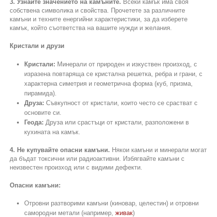
3. Узнайте значението на камъните.
Всеки камък има своя
собствена символика и свойства. Прочетете за различните
камъни и техните енергийни характеристики, за да изберете
камък, който съответства на вашите нужди и желания.
Кристали и друзи
Кристали:
Минерали от природен и изкуствен произход, с
изразена повтаряща се кристална решетка, ребра и грани, с
характерна симетрия и геометрична форма (куб, призма,
пирамида).
Друза:
Съвкупност от кристали, които често се срастват с
основите си.
Геода:
Друза или срастъци от кристали, разположени в
кухината на камък.
4. Не купувайте опасни камъни.
Някои камъни и минерали могат
да бъдат токсични или радиоактивни. Избягвайте камъни с
неизвестен произход или с видими дефекти.
Опасни камъни:
Отровни разтворими камъни (киновар, целестин) и отровни
самородни метали (например,
живак
)