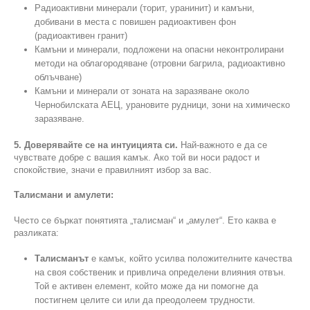
Радиоактивни минерали (торит, уранинит) и камъни,
добивани в места с повишен радиоактивен фон
(радиоактивен гранит)
Камъни и минерали, подложени на опасни неконтролирани
методи на облагородяване (отровни багрила, радиоактивно
облъчване)
Камъни и минерали от зоната на заразяване около
Чернобилската АЕЦ, урановите рудници, зони на химическо
заразяване.
5. Доверявайте се на интуицията си.
Най-важното е да се
чувствате добре с вашия камък. Ако той ви носи радост и
спокойствие, значи е правилният избор за вас.
Талисмани и амулети:
Често се бъркат понятията „талисман“ и „амулет“. Ето каква е
разликата:
Талисманът
е камък, който усилва положителните качества
на своя собственик и привлича определени влияния отвън.
Той е активен елемент, който може да ни помогне да
постигнем целите си или да преодолеем трудности.