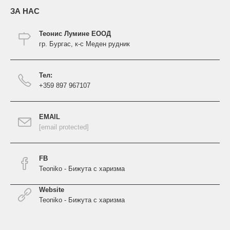
ЗА НАС
Теонис Лумине ЕООД
гр. Бургас, к-с Меден рудник
Тел:
+359 897 967107
EMAIL
[email protected]
FB
Teoniko - Бижута с харизма
Website
Teoniko - Бижута с харизма