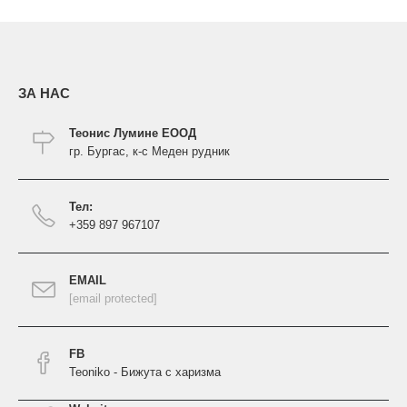
ЗА НАС
Теонис Лумине ЕООД
гр. Бургас, к-с Меден рудник
Тел:
+359 897 967107
EMAIL
[email protected]
FB
Teoniko - Бижута с харизма