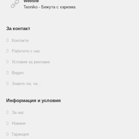
Website
Teoniko - Бижута с харизма
За контакт
Контакти
Работете с нас
Условия за реклама
Видео
Знаете ли, че...
Информация и условия
За нас
Новини
Гаранция