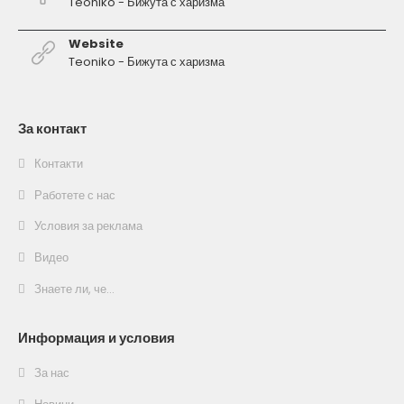
Teoniko - Бижута с харизма
Website
Teoniko - Бижута с харизма
За контакт
Контакти
Работете с нас
Условия за реклама
Видео
Знаете ли, че...
Информация и условия
За нас