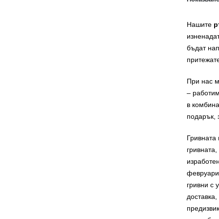
Нашите
р
изненадат
бъдат нап
притежат
При нас м
– работим
в комбина
подарък, 
Гривната 
гривната,
изработен
февруари,
гривни с 
доставка,
предизвик