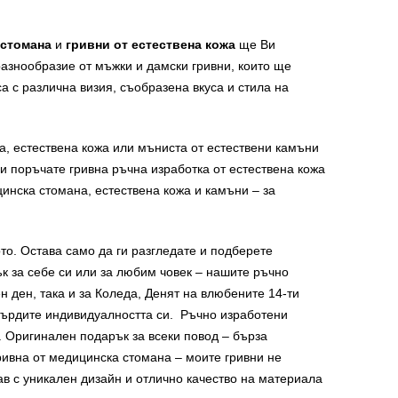
 стомана
и
гривни от естествена кожа
ще Ви
разнообразие от мъжки и дамски гривни, които ще
 с различна визия, съобразена вкуса и стила на
а, естествена кожа или мъниста от естествени камъни
и поръчате гривна ръчна изработка от естествена кожа
инска стомана, естествена кожа и камъни – за
то. Остава само да ги разгледате и подберете
ък за себе си или за любим човек – нашите ръчно
н ден, така и за Коледа, Денят на влюбените 14-ти
утвърдите индивидуалността си. Ръчно изработени
. Оригинален подарък за всеки повод – бърза
гривна от медицинска стомана – моите гривни не
в с уникален дизайн и отлично качество на материала