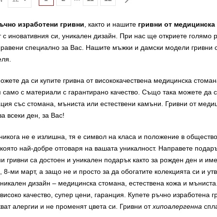
ъчно изработени гривни
, както и нашите
гривни от медицинска
 с иновативния си, уникален дизайн. При нас ще откриете голямо 
равени специално за Вас. Нашите мъжки и дамски модели гривни са
еля.
ожете да си купите гривна от висококачествена медицинска стоман
 само с материали с гарантирано качество. Също така можете да с
ция със стомана, мъниста или естествени камъни. Гривни от медиц
за всеки ден, за Вас!
никога не е излишна, тя е символ на класа и положение в общество
 която най-добре отговаря на вашата уникалност. Направете подар
и гривни са достоен и уникален подарък както за рожден ден и име
 8-ми март, а защо не и просто за да обогатите колекцията си и 
уникален дизайн – медицинска стомана, естествена кожа и мъниста
 високо качество, супер цени, гаранция. Купете ръчно изработена 
ват алергии и не променят цвета си. Гривни от
хипоалергенна
спла