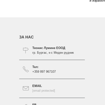
и изработ
ЗА НАС
Теонис Лумине ЕООД
гр. Бургас, к-с Меден рудник
Тел:
+359 897 967107
EMAIL
[email protected]
FB