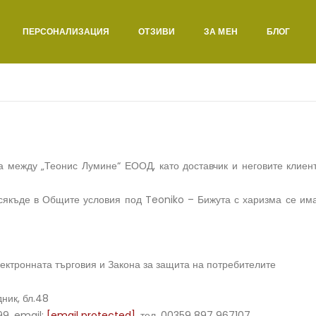
ПЕРСОНАЛИЗАЦИЯ
ОТЗИВИ
ЗА МЕН
БЛОГ
между „Теонис Лумине“ ЕООД, като доставчик и неговите клиенти
всякъде в Общите условия под Teoniko – Бижута с харизма се има
ектронната търговия и Закона за защита на потребителите
дник, бл.48
99, email:
[email protected]
, тел. 00359 897 967107