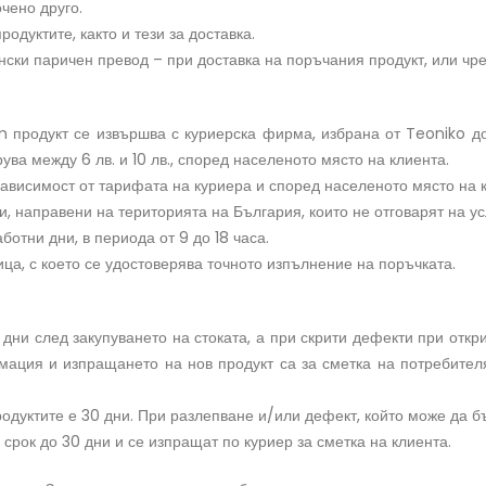
очено друго.
одуктите, както и тези за доставка.
ски паричен превод – при доставка на поръчания продукт, или чре
om продукт се извършва с куриерска фирма, избрана от Teoniko д
трува между 6 лв. и 10 лв., според населеното място на клиента.
в зависимост от тарифата на куриера и според населеното място на 
и, направени на територията на България, които не отговарят на у
ботни дни, в периода от 9 до 18 часа.
ца, с което се удостоверява точното изпълнение на поръчката.
дни след закупуването на стоката, а при скрити дефекти при откр
мация и изпращането на нов продукт са за сметка на потребителя
родуктите е 30 дни. При разлепване и/или дефект, който може да б
срок до 30 дни и се изпращат по куриер за сметка на клиента.