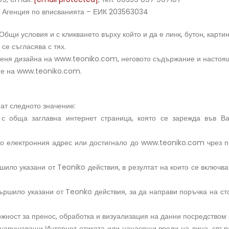
ри Агенция по вписванията – ЕИК 203563034
 Общи условия и с кликването върху който и да е линк, бутон, кар
е съгласява с тях.
оменя дизайна на www.teoniko.com, неговото съдържание и настоя
не на www.teoniko.com.
ат следното значение:
, с обща заглавна интернет страница, която се зарежда във В
о електронния адрес или достигнало до www.teoniko.com чрез пр
ршило указани от Teoniko действия, в резултат на които се включв
вършило указани от Teonko действия, за да направи поръчка на ст
ност за пренос, обработка и визуализация на данни посредством 
 нарушаващи Интернет етиката или нанасящи вреди на лица, свъ