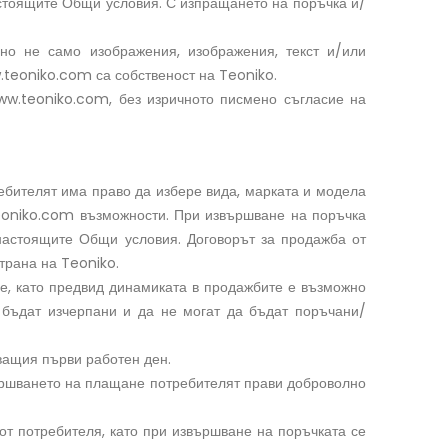
астоящите Общи условия. С изпращането на поръчка и/
но не само изображения, изображения, текст и/или
.teoniko.com са собственост на Teoniko.
www.teoniko.com, без изричното писмено съгласие на
ебителят има право да избере вида, марката и модела
teoniko.com възможности. При извършване на поръчка
 настоящите Общи условия. Договорът за продажба от
трана на Teoniko.
не, като предвид динамиката в продажбите е възможно
 бъдат изчерпани и да не могат да бъдат поръчани/
дващия първи работен ден.
ършването на плащане потребителят прави доброволно
от потребителя, като при извършване на поръчката се