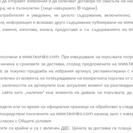
во да отправят изявления и да сключват договори по смисъла на н
ра, че е пълнолетен (лице навършило 18 години).
требителят е уведомен, че цялото съдържание, включително, 
ни, информация и всякакво друго съдържание публикувани на www
, изменя, използва, излага, предоставя и т.н. съдържанието на 
и, посочени в www.teoniko.com. При извършване на поръчката потр
е, начина и сроковете за доставка, според предложените на www.
o за покупко-продажба на избрания артикул, регламентирани с
сключен от момента на потвърждаване на конкретната поръчка от с
ява наличността на артикулите към актуалния момент на разглежда
 сайта като „налични“ към момента на даване на поръчката, да
и неделя или по време на официални празници се обработват в сле
а посредством посочените на www.teoniko.com начини, като с изв
съгласен с Общите условия.
ите са крайни и са с включен ДДС. Цената за доставка се плаща 