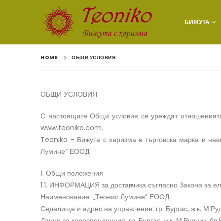
БИЖУТА
HOME
ОБЩИ УСЛОВИЯ
ОБЩИ УСЛОВИЯ
С настоящите Общи условия се уреждат отношенията 
www.teoniko.com.
Teoniko – Бижута с харизма е търговска марка и на
Лумине“ ЕООД.
І. Общи положения
1.1. ИНФОРМАЦИЯ за доставчика съгласно Закона за ел
Наименование: „Теонис Лумине“ ЕООД
Седалище и адрес на управление: гр. Бургас, ж.к. М.Ру
Данни за кореспонденция: гр. Бургас, ж.к. М.Рудник, бл.