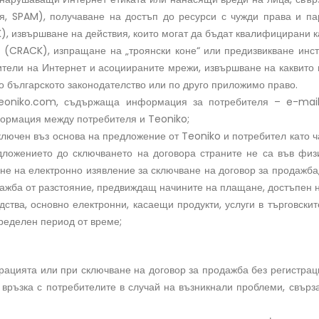
, SPAM), получаване на достъп до ресурси с чужди права и пар
), извършване на действия, които могат да бъдат квалифицирани 
CRACK), изпращане на „троянски коне“ или предизвикване инста
ели на Интернет и асоциираните мрежи, извършване на каквито и
 българското законодателство или по друго приложимо право.
eoniko.com, съдържаща информация за потребителя – e-mail а
формация между потребителя и Teoniko;
сключен въз основа на предложение от Teoniko и потребител като ч
едложението до сключването на договора страните не са във физ
не на електронно изявление за сключване на договор за продажба,
одажба от разстояние, предвиждащ начините на плащане, достъпен
ва, основно електронни, касаещи продукти, услуги в търговските
ределен период от време;
страцията или при сключване на договор за продажба без регистра
връзка с потребителите в случай на възникнали проблеми, свърза