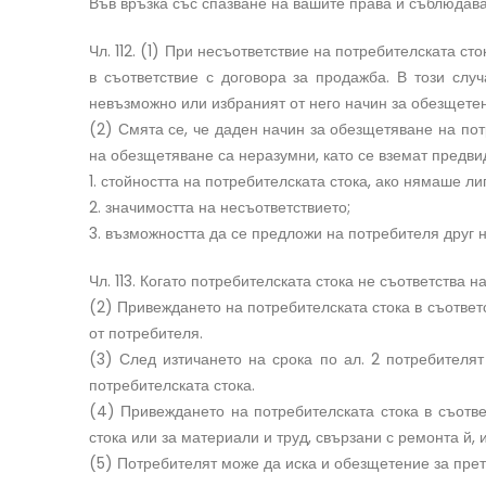
Във връзка със спазване на вашите права и съблюдаван
Чл. 112. (1) При несъответствие на потребителската с
в съответствие с договора за продажба. В този слу
невъзможно или избраният от него начин за обезщете
(2) Смята се, че даден начин за обезщетяване на пот
на обезщетяване са неразумни, като се вземат предви
1. стойността на потребителската стока, ако нямаше ли
2. значимостта на несъответствието;
3. възможността да се предложи на потребителя друг н
Чл. 113. Когато потребителската стока не съответства 
(2) Привеждането на потребителската стока в съответ
от потребителя.
(3) След изтичането на срока по ал. 2 потребителя
потребителската стока.
(4) Привеждането на потребителската стока в съотве
стока или за материали и труд, свързани с ремонта й, 
(5) Потребителят може да иска и обезщетение за прет