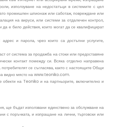
оли, използуване на недостатъци в системите с цел
като промишлен шпионаж или саботаж, повреждане или
лация на вируси, или системи за отдалечен контрол,
 да е било действия, които могат да се квалифицират
дрес и парола, чрез които са достъпни услугите,
аст от система за продажба на стоки или предоставяне
ически контакт помежду си. Всяка отделно направена
 потребителят се съгласява, както с настоящите Общи
 на видно място на www.teoniko.com.
 обекти на Teoniko и на партньорите, включително и
ция, ще бъдат използвани единствено за обслужване на
ни с поръчката, и изпращане на лични, търговски или