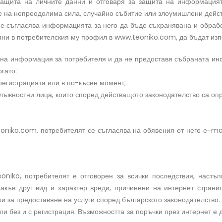
 защита на личните данни и отговаря за защита на информацият
те на непреодолима сила, случайно събитие или злоумишлени дейст
е съгласява информацията за него да бъде съхранявана и обработ
пни в потребителския му профил в www.teoniko.com, да бъдат изпо
ична информация за потребителя и да не предоставя събраната ин
огато:
регистрацията или в по-късен момент;
лъжностни лица, които според действащото законодателство са о
teoniko.com, потребителят се съгласява на обявения от него е-ma
eoniko, потребителят е отговорен за всички последствия, настъп
акъв друг вид и характер вреди, причинени на интернет страниц
и за предоставяне на услуги според българското законодателство.
ли без и с регистрация. Възможността за поръчки през интернет е 