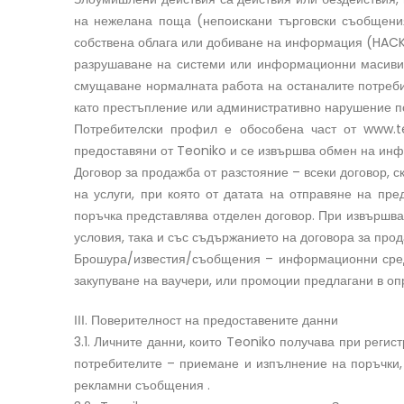
на нежелана поща (непоискани търговски съобщения
собствена облага или добиване на информация (HACK
разрушаване на системи или информационни масиви (
смущаване нормалната работа на останалите потребит
като престъпление или административно нарушение по
Потребителски профил е обособена част от www.t
предоставяни от Teoniko и се извършва обмен на ин
Договор за продажба от разстояние – всеки договор, 
на услуги, при която от датата на отправяне на пр
поръчка представлява отделен договор. При извършва
условия, така и със съдържанието на договора за пр
Брошура/известия/съобщения – информационни средст
закупуване на ваучери, или промоции предлагани в оп
ІІІ. Поверителност на предоставените данни
3.1. Личните данни, които Teoniko получава при реги
потребителите – приемане и изпълнение на поръчки, 
рекламни съобщения .