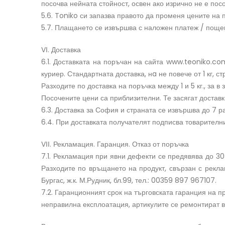
посочва нейната стойност, освен ако изрично не е пос
5.6. Toniko си запазва правото да променя цените на пр
5.7. Плащането се извършва с наложен платеж / пощен
VІ. Доставка
6.1. Доставката на поръчан на сайта www.teoniko.c
куриер. Стандартната доставка, нa не повече от 1 кг, с
Разходите по доставка на поръчка между 1 и 5 кг., за 
Посочените цени са приблизителни. Те засягат доставк
6.3. Доставка за София и страната се извършва до 7 ра
6.4. При доставката получателят подписва товарителни
VІІ. Рекламация. Гаранция. Отказ от поръчка
7.1. Рекламация при явни дефекти се предявява до 30 
Разходите по връщането на продукт, свързан с рекла
Бургас, ж.к. М.Рудник, бл.99, тел.: 00359 897 967107.
7.2. Гаранционният срок на търговската гаранция на п
неправилна експлоатация, артикулите се ремонтират в 