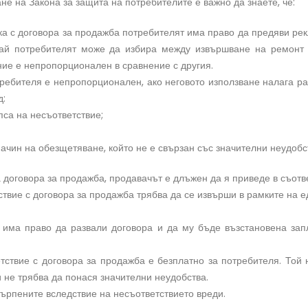
е на Закона за защита на потребителите е важно да знаете, че:
тока с договора за продажба потребителят има право да предяви ре
чай потребителят може да избира между извършване на ремонт 
ние е непропорционален в сравнение с другия.
ребителя е непропорционален, ако неговото използване налага ра
д:
пса на несъответствие;
ачин на обезщетяване, който не е свързан със значителни неудобст
на договора за продажба, продавачът е длъжен да я приведе в съотв
ствие с договора за продажба трябва да се извърши в рамките на 
т има право да развали договора и да му бъде възстановена за
тствие с договора за продажба е безплатно за потребителя. Той
и не трябва да понася значителни неудобства.
ърпените вследствие на несъответствието вреди.