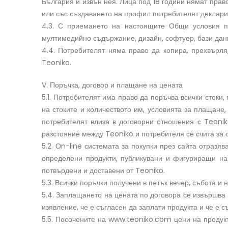
България и извън нея. Лица под 18 години нямат пра
или със създаването на профил потребителят деклари
4.3. С приемането на настоящите Общи условия по
мултимедийно съдържание, дизайн, софтуер, бази дан
4.4. Потребителят няма право да копира, прехвърля
Teoniko.
V. Поръчка, договор и плащане на цената
5.1. Потребителят има право да поръчва всички сток
на стоките и количеството им, условията за плащан
потребителят влиза в договорни отношения с Teonik
разстояние между Teoniko и потребителя се счита за 
5.2. Оn-line системата за покупки през сайта отраз
определени продукти, публикувани и фигуриращи на
потвърдени и доставени от Teoniko.
5.3. Всички поръчки получени в петък вечер, събота 
5.4. Заплащането на цената по договора се извършв
изявление, че е съгласен да заплати продукта и че е 
5.5. Посочените на www.teoniko.com цени на продукт