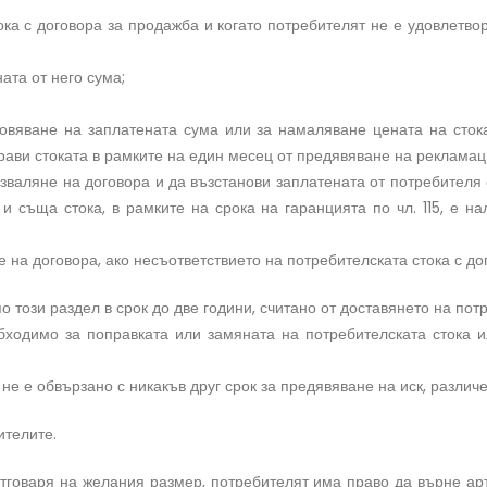
тока с договора за продажба и когато потребителят не е удовлетво
ата от него сума;
овяване на заплатената сума или за намаляване цената на стока
прави стоката в рамките на един месец от предявяване на рекламац
зваляне на договора и да възстанови заплатената от потребителя 
 съща стока, в рамките на срока на гаранцията по чл. 115, е н
 на договора, ако несъответствието на потребителската стока с до
по този раздел в срок до две години, считано от доставянето на пот
еобходимо за поправката или замяната на потребителската стока 
не е обвързано с никакъв друг срок за предявяване на иск, различен 
ителите.
 отговаря на желания размер, потребителят има право да върне ар