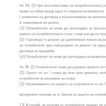
Чл. 114. (1) При несъответствие на потребителската с
право на избор между една от следните възможности:
1. разваляне на договора и възстановяване на заплатен
2. намаляване на цената.
(2) Потребителят не може да претендира за възстан
замяна на потребителската стока с нова или да се по
(3) Търговецът е длъжен да удовлетвори искане за ра
на потребителя чрез извършване на ремонт на една и
договора за продажба.
(4) Потребителят не може да претендира за разваляне
Чл. 115. (1) Потребителят може да упражни правото си 
(2) Срокът по ал. 1 спира да тече през времето, н
потребителя за решаване на спора.
(3) Упражняването на правото на потребителя по ал. 1 
Цитираните членове са от Закона за защита на потреб
7.3. В случай, че получен от потребителя продукт не