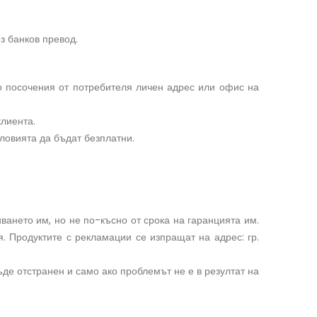
з банков превод.
о посочения от потребителя личен адрес или офис на
клиента.
словията да бъдат безплатни.
иването им, но не по-късно от срока на гаранцията им.
. Продуктите с рекламации се изпращат на адрес: гр.
ъде отстранен и само ако проблемът не е в резултат на