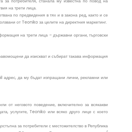
а за потребителя, станала му известна по повод на
вия на трети лица.
вана по предвидения в тях и в закона ред, както и се
лзвани от Teoniko за целите на директния маркетинг.
формация на трети лица – държавни органи, търговски
правомощени да изискват и събират такава информация
il адрес, да му бъдат изпращани лични, рекламни или
или от неговото поведение, включително за всякакви
ата, услугите, Teoniko или всяко друго лице с което
достъпна за потребители с местожителство в Република