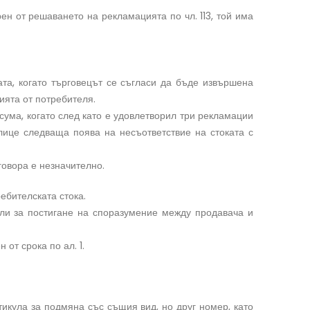
рен от решаването на рекламацията по чл. 113, той има
та, когато търговецът се съгласи да бъде извършена
ията от потребителя.
сума, когато след като е удовлетворил три рекламации
алице следваща поява на несъответствие на стоката с
говора е незначително.
ребителската стока.
или за постигане на споразумение между продавача и
от срока по ал. 1.
тикула за подмяна със същия вид, но друг номер, като