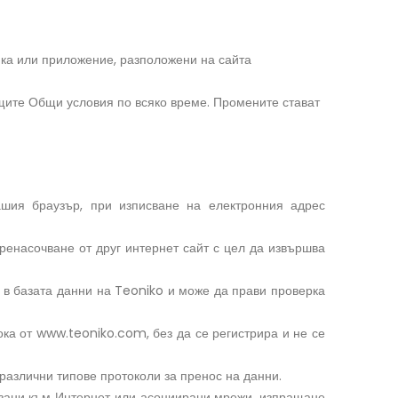
тинка или приложение, разположени на сайта
щите Общи условия по всяко време. Промените стават
ашия браузър, при изписване на електронния адрес
енасочване от друг интернет сайт с цел да извършва
а в базата данни на Teoniko и може да прави проверка
ока от www.teoniko.com, без да се регистрира и не се
различни типове протоколи за пренос на данни.
рзани към Интернет или асоциирани мрежи, изпращане