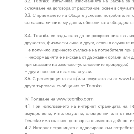
3.2. Teoniko изпълнява изискванията на Закона за
сключване на договора от разстояние, освен в случаи
3.3. С приемането на Общите условия, потребителят с
съгласява личните му данни, обявени като общодостъ
3.4. Teoniko се задължава да не разкрива никаква л
дружества, физически лица и други, освен в случаите к
– е получило изричното съгласие на потребителя при 
– информацията е изискана от държавни органи или д
при спазване на законово-установените процедури;
– други посочени в закона случаи.
3.5. С регистрацията си и/или покупката си от www.
други търговски съобщения от Teonko.
ІV. Ползване на www.teoniko.com
4.1. При използването на интернет страницата на T
имуществени, интелектуални, електронни или от всяк
Teoniko има сключен договор за съвместна дейност ил
4.2. Интернет страницата е адресирана към потребите