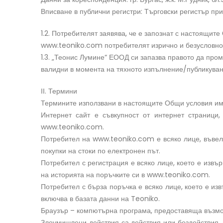
Вписване в публични регистри: Търговски регистър п
1.2. Потребителят заявява, че е запознат с настоящите
www.teoniko.com потребителят изрично и безусловно с
1.3. „Теонис Лумине“ ЕООД си запазва правото да пр
валидни в момента на тяхното изпълнение/публикува
ІІ. Термини
Термините използвани в настоящите Общи условия им
Интернет сайт е съвкупност от интернет страници
www.teoniko.com.
Потребител на www.teoniko.com е всяко лице, въвел
покупки на стоки по електронен път.
Потребител с регистрация е всяко лице, което е извъ
на историята на поръчките си в www.teoniko.com.
Потребител с бърза поръчка е всяко лице, което е из
включва в базата данни на Teoniko.
Браузър – компютърна програма, предоставяща възмож
Злоумишлени действия са действия или бездействия,