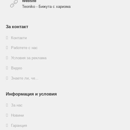
Website
Teoniko - Бижута с харизма
За контакт
Контакти
Работете с нас
Условия за реклама
Видео
Знаете ли, че...
Информация и условия
За нас
Новини
Гаранция