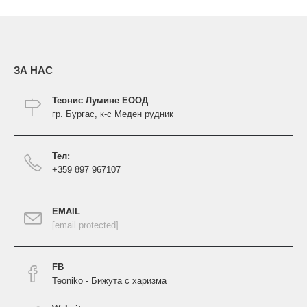
ЗА НАС
Теонис Лумине ЕООД
гр. Бургас, к-с Меден рудник
Тел:
+359 897 967107
EMAIL
[email protected]
FB
Teoniko - Бижута с харизма