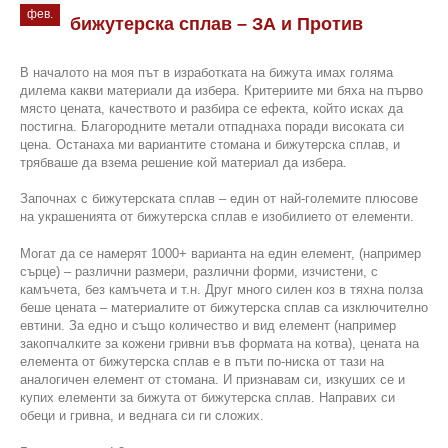
фев.
бижутерска сплав – ЗА и Против
В началото на моя път в изработката на бижута имах голяма
дилема какви материали да избера. Критериите ми бяха на първо
място цената, качеството и разбира се ефекта, който исках да
постигна. Благородните метали отпаднаха поради високата си
цена. Останаха ми вариантите стомана и бижутерска сплав, и
трябваше да взема решение кой материал да избера.
Започнах с бижутерската сплав – един от най-големите плюсове
на украшенията от бижутерска сплав е изобилието от елементи.
Могат да се намерят 1000+ варианта на един елемент, (например
сърце) – различни размери, различни форми, изчистени, с
камъчета, без камъчета и т.н. Друг много силен коз в тяхна полза
беше цената – материалите от бижутерска сплав са изключително
евтини. За едно и също количество и вид елемент (например
закопчалките за кожени гривни във формата на котва), цената на
елемента от бижутерска сплав е в пъти по-ниска от тази на
аналогичен елемент от стомана. И признавам си, изкуших се и
купих елементи за бижута от бижутерска сплав. Направих си
обеци и гривна, и веднага си ги сложих.