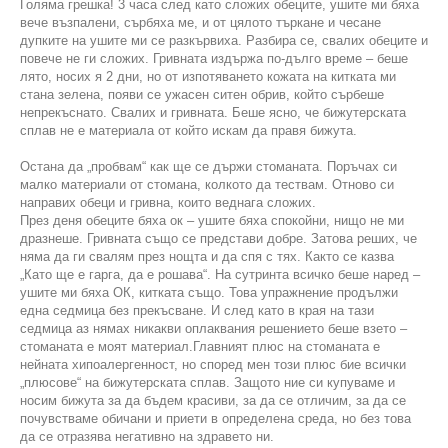
Голяма грешка! 3 часа след като сложих обеците, ушите ми бяха
вече възпалени, сърбяха ме, и от цялото търкане и чесане
дупките на ушите ми се разкървиха. Разбира се, свалих обеците и
повече не ги сложих. Гривната издържа по-дълго време – беше
лято, носих я 2 дни, но от изпотяването кожата на китката ми
стана зелена, появи се ужасен ситен обрив, който сърбеше
непрекъснато. Свалих и гривната. Беше ясно, че бижутерската
сплав не е материала от който искам да правя бижута.
Остана да „пробвам“ как ще се държи стоманата. Поръчах си
малко материали от стомана, колкото да тествам. Отново си
направих обеци и гривна, които веднага сложих.
През деня обеците бяха ок – ушите бяха спокойни, нищо не ми
дразнеше. Гривната също се представи добре. Затова реших, че
няма да ги свалям през нощта и да спя с тях. Както се казва
„Като ще е гарга, да е рошава“. На сутринта всичко беше наред –
ушите ми бяха ОК, китката също. Това упражнение продължи
една седмица без прекъсване. И след като в края на тази
седмица аз нямах никакви оплаквания решението беше взето –
стоманата е моят материал.Главният плюс на стоманата е
нейната хипоалергенност, но според мен този плюс бие всички
„плюсове“ на бижутерската сплав. Защото ние си купуваме и
носим бижута за да бъдем красиви, за да се отличим, за да се
почувстваме обичани и приети в определена среда, но без това
да се отразява негативно на здравето ни.