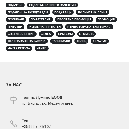
ПОДАРЪК
ПОДАРЪК ЗА СВЕТИ ВАЛЕНТИН
ПОДАРЪК ЗА РОЖДЕН ДЕН
ПОДАРЪЦИ
ПОЛИМЕРНА ГЛИНА
ПОЛИРАНЕ
ПОЧИСТВАНЕ
ПРОЛЕТНА ПРОМОЦИЯ
ПРОМОЦИЯ
ПРЪСТЕН
РАЗМЕР НА ПРЪСТЕН
РЪЧНО ИЗРАБОТЕНИ БИЖУТА
СВЕТИ ВАЛЕНТИН
СЕДЕФ
СИМВОЛИ
СТОМАНА
СЪЧЕТАВАНЕ НА БИЖУТА
ТАЛИСМАНИ
ТЕЛЕЦ
ХЕМАТИТ
ЧАКРА БИЖУТА
ЧАКРИ
ЗА НАС
Теонис Лумине ЕООД
гр. Бургас, к-с Меден рудник
Тел:
+359 897 967107