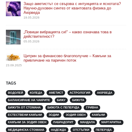
Защо аметистът се свързва с интуицията и яснотата?
Научно-духовен синтез от квантовата физика до
Аюрведа
19.05.2026
„Повиши вибрацията си!“ – какво означава това в
действителност?
05.05.2026
Цитрин за финансово благополучие – Камъни за
привличане на паричен поток
23.09.2025
TAGS
ВОДОЛЕЙ
КОЛЕДА
АМЕТИСТ
АСТРОЛОГИЯ
АЮРВЕДА
БАЛАНСИРАНЕ НА ЧАКРИТЕ
БИЖУ
БИЖУТА
БИЖУТА ОТ СТОМАНА
БИЖУТА С ПЕПЕРУДА
ГРИВНА
ЕСТЕСТВЕНИ КАМЪНИ
ЗОДИИ
ЗОДИЯ ОВЕН
КАМЪНИ
КАМЪНИ ЗА ЗОДИЯ ОВЕН
ЛАБРАДОРИТ
МАНДАЛА
МАРГАРИТКА
МЕДИЦИНСКА СТОМАНА
НАДЕЖДА
ОТСТЪПКИ
ПЕПЕРУДА