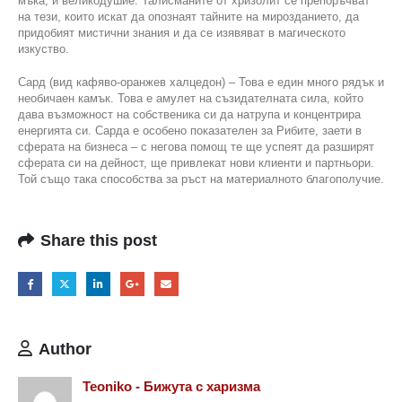
мъка, и великодушие. Талисманите от хризолит се препоръчват
на тези, които искат да опознаят тайните на мирозданието, да
придобият мистични знания и да се изявяват в магическото
изкуство.
Сард (вид кафяво-оранжев халцедон) – Това е един много рядък и
необичаен камък. Това е амулет на съзидателната сила, който
дава възможност на собственика си да натрупа и концентрира
енергията си. Сарда е особено показателен за Рибите, заети в
сферата на бизнеса – с негова помощ те ще успеят да разширят
сферата си на дейност, ще привлекат нови клиенти и партньори.
Той също така способства за ръст на материалното благополучие.
Share this post
Author
Teoniko - Бижута с харизма