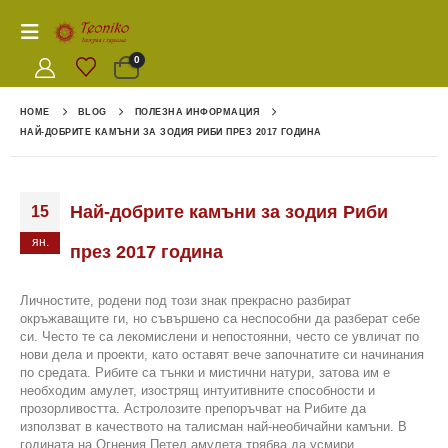
0
HOME
BLOG
ПОЛЕЗНА ИНФОРМАЦИЯ
НАЙ-ДОБРИТЕ КАМЪНИ ЗА ЗОДИЯ РИБИ ПРЕЗ 2017 ГОДИНА
Най-добрите камъни за зодия Риби
15
ян.
през 2017 година
Личностите, родени под този знак прекрасно разбират
окръжаващите ги, но съвършено са неспособни да разберат себе
си. Често те са лекомислени и непостоянни, често се увличат по
нови дела и проекти, като оставят вече започнатите си начинания
по средата. Рибите са тънки и мистични натури, затова им е
необходим амулет, изострящ интуитивните способности и
прозорливостта. Астролозите препоръчват на Рибите да
използват в качеството на талисман най-необичайни камъни. В
годината на Огнения Петел амулета трябва да усмири