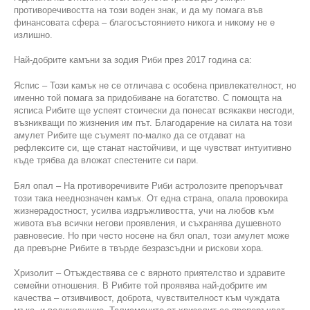
противоречивостта на този воден знак, и да му помага във
финансовата сфера – благосъстоянието никога и никому не е
излишно.
Най-добрите камъни за зодия Риби през 2017 година са:
Яспис – Този камък не се отличава с особена привлекателност, но
именно той помага за придобиване на богатство. С помощта на
ясписа Рибите ще успеят стоически да понесат всякакви несгоди,
възникващи по жизнения им път. Благодарение на силата на този
амулет Рибите ще съумеят по-малко да се отдават на
рефлексите си, ще станат настойчиви, и ще чувстват интуитивно
къде трябва да вложат спестените си пари.
Бял опал – На противоречивите Риби астролозите препоръчват
този така нееднозначен камък. От една страна, опала провокира
жизнерадостност, усилва издръжливостта, учи на любов към
живота във всички негови проявления, и съхранява душевното
равновесие. Но при често носене на бял опал, този амулет може
да превърне Рибите в твърде безразсъдни и рискови хора.
Хризолит – Отъждествява се с вярното приятелство и здравите
семейни отношения. В Рибите той проявява най-добрите им
качества – отзивчивост, доброта, чувствителност към чуждата