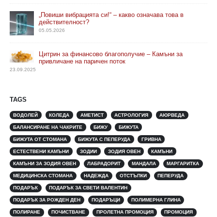
„Повиши вибрацията си!“ – какво означава това в
действителност?
05.05.2026
Цитрин за финансово благополучие – Камъни за
привличане на паричен поток
23.09.2025
TAGS
ВОДОЛЕЙ
КОЛЕДА
АМЕТИСТ
АСТРОЛОГИЯ
АЮРВЕДА
БАЛАНСИРАНЕ НА ЧАКРИТЕ
БИЖУ
БИЖУТА
БИЖУТА ОТ СТОМАНА
БИЖУТА С ПЕПЕРУДА
ГРИВНА
ЕСТЕСТВЕНИ КАМЪНИ
ЗОДИИ
ЗОДИЯ ОВЕН
КАМЪНИ
КАМЪНИ ЗА ЗОДИЯ ОВЕН
ЛАБРАДОРИТ
МАНДАЛА
МАРГАРИТКА
МЕДИЦИНСКА СТОМАНА
НАДЕЖДА
ОТСТЪПКИ
ПЕПЕРУДА
ПОДАРЪК
ПОДАРЪК ЗА СВЕТИ ВАЛЕНТИН
ПОДАРЪК ЗА РОЖДЕН ДЕН
ПОДАРЪЦИ
ПОЛИМЕРНА ГЛИНА
ПОЛИРАНЕ
ПОЧИСТВАНЕ
ПРОЛЕТНА ПРОМОЦИЯ
ПРОМОЦИЯ