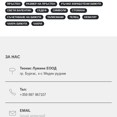
ПРЪСТЕН
РАЗМЕР НА ПРЪСТЕН
РЪЧНО ИЗРАБОТЕНИ БИЖУТА
СВЕТИ ВАЛЕНТИН
СЕДЕФ
СИМВОЛИ
СТОМАНА
СЪЧЕТАВАНЕ НА БИЖУТА
ТАЛИСМАНИ
ТЕЛЕЦ
ХЕМАТИТ
ЧАКРА БИЖУТА
ЧАКРИ
ЗА НАС
Теонис Лумине ЕООД
гр. Бургас, к-с Меден рудник
Тел:
+359 897 967107
EMAIL
[email protected]