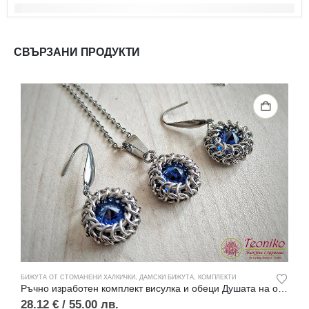
СВЪРЗАНИ ПРОДУКТИ
БИЖУТА ОТ СТОМАНЕНИ ХАЛКИЧКИ
,
ДАМСКИ БИЖУТА
,
КОМПЛЕКТИ
Б
Ръчно изработен комплект висулка и обеци Душата на океана
Р
28.12
€
/ 55.00 лв.
2