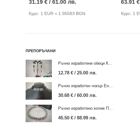
31.19
€
/ 61.00 лв.
63.91
€
Курс: 1 EUR = 1.95583 BGN
Курс: 1 
ПРЕПОРЪЧАНИ
Ръчно изработени обеци Копнеж с огнен ахат
12.78
€
/ 25.00 лв.
Ръчно изработен чокър Енигма с черни цирконии
30.68
€
/ 60.00 лв.
Ръчно изработено колие Път към себе си
45.50
€
/ 88.99 лв.