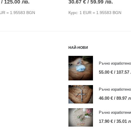
/ 125.00 лв.
30.67
€
/ 59.99 лв.
EUR = 1.95583 BGN
Курс: 1 EUR = 1.95583 BGN
НАЙ-НОВИ
55.00
€
/ 107.57
46.00
€
/ 89.97 л
17.90
€
/ 35.01 л