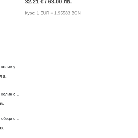
32.21
€
/ 63.00 лв.
20.96
€
/
Курс: 1 EUR = 1.95583 BGN
Курс: 1 E
Ръчно изработено колие уникат с дендритен опал Зима
 лв.
Ръчно изработено колие с хематит Кръст Михаил
в.
Ръчно изработени обеци с пренит Разцъфване
в.