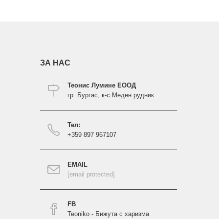
ЗА НАС
Теонис Лумине ЕООД
гр. Бургас, к-с Меден рудник
Тел:
+359 897 967107
EMAIL
[email protected]
FB
Teoniko - Бижута с харизма