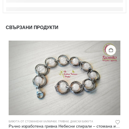
СВЪРЗАНИ ПРОДУКТИ
БИЖУТА ОТ СТОМАНЕНИ ХАЛКИЧКИ
,
ГРИВНИ
,
ДАМСКИ БИЖУТА
Б
Ръчно изработена гривна Небесни спирали – стомана и розов кварц
Р