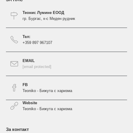
Теонис Лумине ЕООД
гр. Бургас, к-с Меден рудник
Тел:
+359 897 967107
EMAIL
[email protected]
FB
Teoniko - Бижута с харизма
Website
Teoniko - Бижута с харизма
За контакт