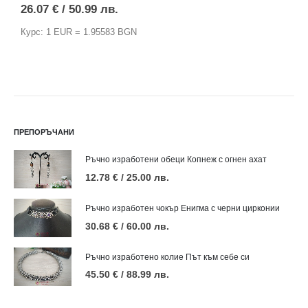
26.07
€
/ 50.99 лв.
2
Курс: 1 EUR = 1.95583 BGN
К
ПРЕПОРЪЧАНИ
Ръчно изработени обеци Копнеж с огнен ахат
12.78
€
/ 25.00 лв.
Ръчно изработен чокър Енигма с черни цирконии
30.68
€
/ 60.00 лв.
Ръчно изработено колие Път към себе си
45.50
€
/ 88.99 лв.