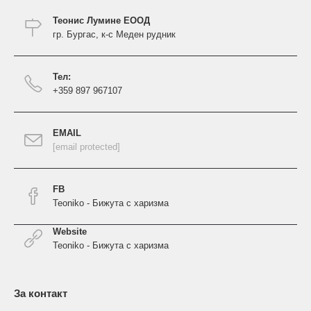
Теонис Лумине ЕООД
гр. Бургас, к-с Меден рудник
Тел:
+359 897 967107
EMAIL
[email protected]
FB
Teoniko - Бижута с харизма
Website
Teoniko - Бижута с харизма
За контакт