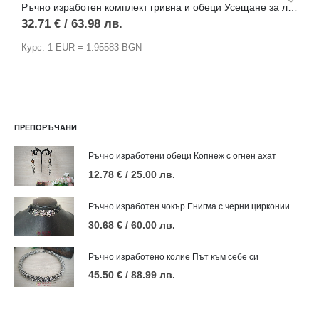
Ръчно изработен комплект гривна и обеци Усещане за любов с червен жадеит
32.71
€
/ 63.98 лв.
8
Курс: 1 EUR = 1.95583 BGN
К
ПРЕПОРЪЧАНИ
Ръчно изработени обеци Копнеж с огнен ахат
12.78
€
/ 25.00 лв.
Ръчно изработен чокър Енигма с черни цирконии
30.68
€
/ 60.00 лв.
Ръчно изработено колие Път към себе си
45.50
€
/ 88.99 лв.