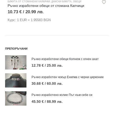
БИЖУТА ОТ СТОМАНЕНИ ХАЛКИЧКИ
,
ДАМСКИ БИЖУТА
,
ОБЕЦИ
1
Ръчно изработени обеци от стомана Капчици
10.73
€
/ 20.99 лв.
К
Курс: 1 EUR = 1.95583 BGN
ПРЕПОРЪЧАНИ
Ръчно изработени обеци Копнеж с огнен ахат
12.78
€
/ 25.00 лв.
Ръчно изработен чокър Енигма с черни цирконии
30.68
€
/ 60.00 лв.
Ръчно изработено колие Път към себе си
45.50
€
/ 88.99 лв.