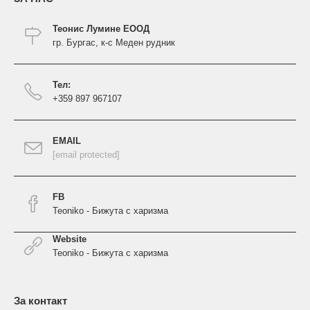
Теонис Лумине ЕООД
гр. Бургас, к-с Меден рудник
Тел:
+359 897 967107
EMAIL
[email protected]
FB
Teoniko - Бижута с харизма
Website
Teoniko - Бижута с харизма
За контакт