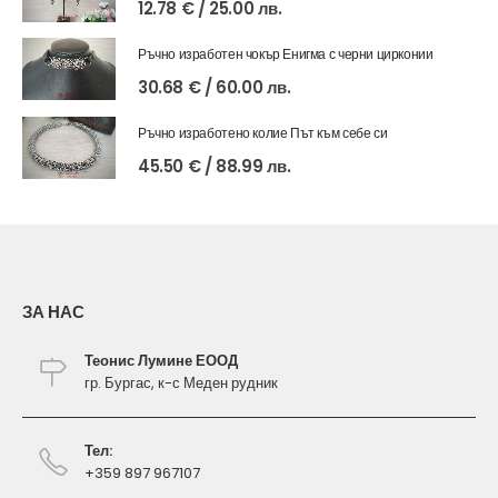
12.78
€
/ 25.00 лв.
Ръчно изработен чокър Енигма с черни цирконии
30.68
€
/ 60.00 лв.
Ръчно изработено колие Път към себе си
45.50
€
/ 88.99 лв.
ЗА НАС
Теонис Лумине ЕООД
гр. Бургас, к-с Меден рудник
Тел:
+359 897 967107