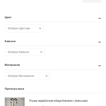
Минимална
Максимална
цена
цена
Цвят
Камъни
Материали
Препоръчани
Ръчно изработени обеци Копнеж с огнен ахат