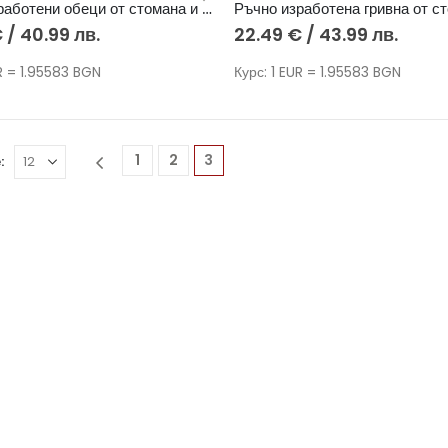
Ръчно изработени обеци от стомана и японски мъниста Тохо – Сърце
€
/ 40.99 лв.
22.49
€
/ 43.99 лв.
UR = 1.95583 BGN
Курс: 1 EUR = 1.95583 BGN
1
2
3
: