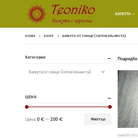
БИЖУТА
HOME
SHOP
БИЖУТА ОТ СИНЦИ (СИТНИ МЪНИСТА)
Категории
Подредба 
ЦЕНА
Цена:
0 €
—
200 €
Филтър
Минимална
Максимална
цена
цена
БИЖУТА ОТ 