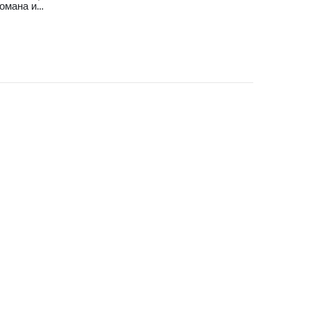
Ръчно изработена гривна от стомана и японски мъниста Тохо – Сърце